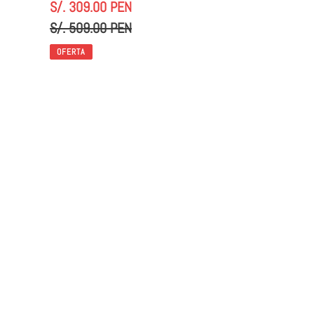
Precio
S/. 309.00 PEN
de
Precio
S/. 509.00 PEN
venta
habitual
OFERTA