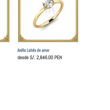
amor
Anillo Latido de amor
Precio
desde S/. 2,846.00 PEN
habitual