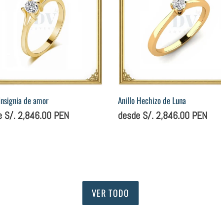
Luna
 Insignia de amor
Anillo Hechizo de Luna
o
e S/. 2,846.00 PEN
Precio
desde S/. 2,846.00 PEN
ual
habitual
VER TODO