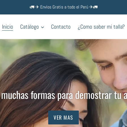
🚛 ✈ Envíos Gratis a todo el Perú ✈🚛
Inicio
Catálogo
Contacto
¿Como saber mi talla?
 muchas formas para demostrar tu 
VER MAS