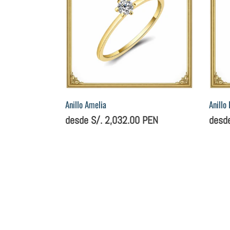
amor
Anillo Amelia
Anillo
Precio
desde S/. 2,032.00 PEN
Preci
desd
habitual
habit