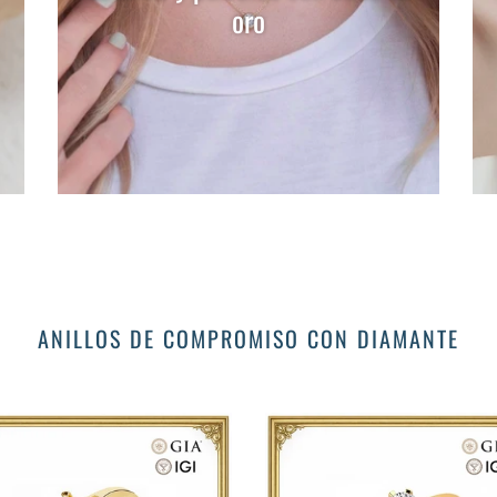
oro
ANILLOS DE COMPROMISO CON DIAMANTE
Anillo
nia
Hechizo
de